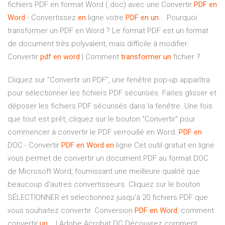
fichiers PDF en format Word (.doc) avec une Convertir
PDF
en
Word
- Convertissez
en
ligne votre
PDF
en
un
... Pourquoi
transformer un PDF en Word ? Le format PDF est un format
de document très polyvalent, mais difficile à modifier.
Convertir
pdf
en
word
| Comment
transformer
un
fichier ?
Cliquez sur "Convertir un PDF", une fenêtre pop-up apparîtra
pour sélectionner les fichiers PDF sécurisés. Faites glisser et
déposer les fichiers PDF sécurisés dans la fenêtre. Une fois
que tout est prêt, cliquez sur le bouton "Convertir" pour
commencer à convertir le PDF verrouillé en Word.
PDF
en
DOC - Convertir
PDF
en
Word
en
ligne Cet outil gratuit en ligne
vous permet de convertir un document PDF au format DOC
de Microsoft Word, fournissant une meilleure qualité que
beaucoup d'autres convertisseurs. Cliquez sur le bouton
SÉLECTIONNER et sélectionnez jusqu'à 20 fichiers PDF que
vous souhaitez convertir. Conversion
PDF
en
Word
, comment
convertir
un
... | Adobe Acrobat DC Découvrez comment