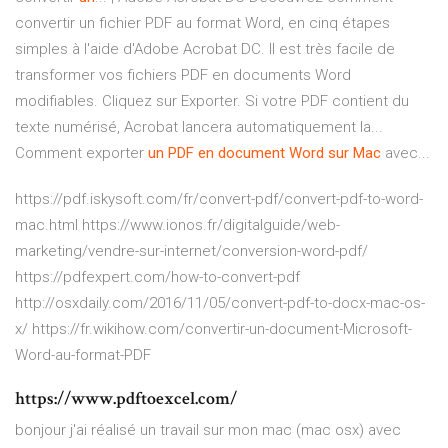
convertir un fichier PDF au format Word, en cinq étapes
simples à l'aide d'Adobe Acrobat DC. Il est très facile de
transformer vos fichiers PDF en documents Word
modifiables. Cliquez sur Exporter. Si votre PDF contient du
texte numérisé, Acrobat lancera automatiquement la...
Comment exporter
un
PDF
en
document
Word
sur
Mac
avec...
https://pdf.iskysoft.com/fr/convert-pdf/convert-pdf-to-word-
mac.html https://www.ionos.fr/digitalguide/web-
marketing/vendre-sur-internet/conversion-word-pdf/
https://pdfexpert.com/how-to-convert-pdf
http://osxdaily.com/2016/11/05/convert-pdf-to-docx-mac-os-
x/ https://fr.wikihow.com/convertir-un-document-Microsoft-
Word-au-format-PDF
https://www.pdftoexcel.com/
bonjour j'ai réalisé un travail sur mon mac (mac osx) avec