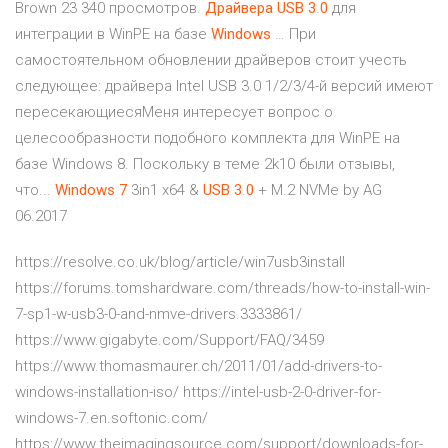
Brown 23 340 просмотров.
Драйвера
USB
3
.
0
для
интеграции в WinPE на базе
Windows
… При
самостоятельном обновлении драйверов стоит учесть
следующее: драйвера Intel USB 3.0 1/2/3/4-й версий имеют
пересекающиесяМеня интересует вопрос о
целесообразности подобного комплекта для WinPE на
базе Windows 8. Поскольку в теме 2k10 были отзывы,
что...
Windows
7
3in1 x64 &
USB
3
.
0
+ M.2 NVMe by AG
06.2017
https://resolve.co.uk/blog/article/win7usb3install
https://forums.tomshardware.com/threads/how-to-install-win-
7-sp1-w-usb3-0-and-nmve-drivers.3333861/
https://www.gigabyte.com/Support/FAQ/3459
https://www.thomasmaurer.ch/2011/01/add-drivers-to-
windows-installation-iso/ https://intel-usb-2-0-driver-for-
windows-7.en.softonic.com/
https://www.theimagingsource.com/support/downloads-for-