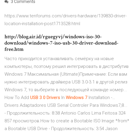
3 Comments
https://www.tenforums.com/drivers-hardware/139830-driver-
location-installation-post1713528.html
http://blog.air.id/rguegyvj/windows-iso-30-
download/windows-7-iso-usb-30-driver-download-
free.htm
Часто приходится устанавливать семёрку на новые
компьютеры, поэтому решил интегрировать в дистрибутив
Windows 7 Максимальная (Ultimate)Примечание: Если вам
нужно интегрировать драйвера USB 3.0-3.1 в другой релиз
Windows 7, то выберите в последующей команде номер...
How To Add
USB
3
.
0
Drivers
In
Windows
7
Installation -…
Drivers Adaptadores USB Serial Controler Para Windows7,8...
- Продолжительность: 8:38 Antonio Carlos Lima Feitosa 324
857 просмотров.How to create a Bootable ISO Image *from*
a Bootable USB Drive - Продолжительность: 3:54 Jason