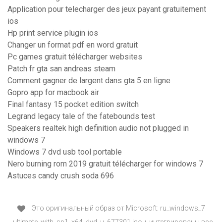
Application pour telecharger des jeux payant gratuitement
ios
Hp print service plugin ios
Changer un format pdf en word gratuit
Pc games gratuit télécharger websites
Patch fr gta san andreas steam
Comment gagner de largent dans gta 5 en ligne
Gopro app for macbook air
Final fantasy 15 pocket edition switch
Legrand legacy tale of the fatebounds test
Speakers realtek high definition audio not plugged in
windows 7
Windows 7 dvd usb tool portable
Nero burning rom 2019 gratuit télécharger for windows 7
Astuces candy crush soda 696
Это оригинальный образ от Microsoft: ru_windows_7
_ultimate_with_sp1_x64_dvd_u_677391.iso + интегрированы все